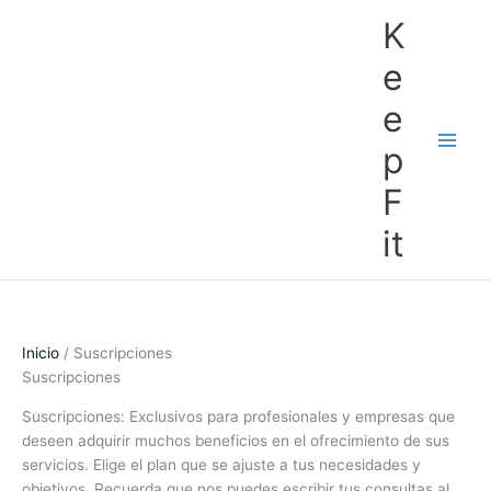
Ir
K
al
contenido
e
e
p
F
it
Inicio
/ Suscripciones
Suscripciones
Suscripciones: Exclusivos para profesionales y empresas que
deseen adquirir muchos beneficios en el ofrecimiento de sus
servicios. Elige el plan que se ajuste a tus necesidades y
objetivos, Recuerda que nos puedes escribir tus consultas al